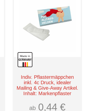
Indiv. Pflastermäppchen
inkl. 4c Druck, idealer
Mailing & Give-Away Artikel.
Inhalt: Markenpflaster
SENSITIV, Made in
Germany
0,44 €
ab