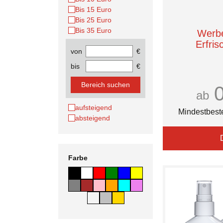
Bis 15 Euro
Bis 25 Euro
Bis 35 Euro
Werb
Erfri
von
€
bis
€
Bereich suchen
ab
aufsteigend
Mindestbest
absteigend
Farbe