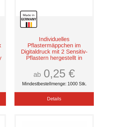
Individuelles
x
Pflastermäppchen im
Digitaldruck mit 2 Sensitiv-
y
Pflastern hergestellt in
t
Deutschland
0,25 €
Römer Wellness
ab
Mindestbestellmenge: 1000 Stk.
Details