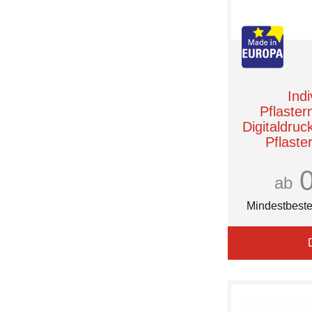
Indi
Pflaste
Digitaldruc
Pflaste
hergeste
Röme
ab
Mindestbeste