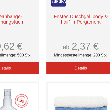
eanhänger
Festes Duschgel 'body &
schungstuch
hair' in Pergament
0,62 €
2,37 €
ab
ellmenge: 500 Stk.
Mindestbestellmenge: 200 Stk.
Details
Details