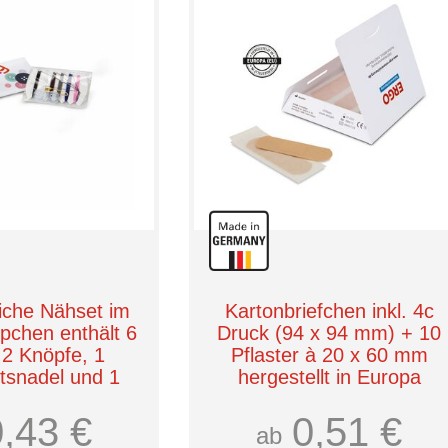
iche Nähset im
Kartonbriefchen inkl. 4c
chen enthält 6
Druck (94 x 94 mm) + 10
2 Knöpfe, 1
Pflaster à 20 x 60 mm
itsnadel und 1
hergestellt in Europa
hnadel
Römer Wellness
0,43 €
0,51 €
r Wellness
ab