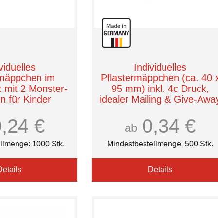
viduelles
Individuelles
rmäppchen im
Pflastermäppchen (ca. 40 
k mit 2 Monster-
95 mm) inkl. 4c Druck,
rn für Kinder
idealer Mailing & Give-Awa
llt in Europa
Artikel. 4 Pflaster hergestell
0,24 €
in Europa.
0,34 €
r Wellness
ab
Römer Wellness
llmenge: 1000 Stk.
Mindestbestellmenge: 500 Stk.
Details
Details