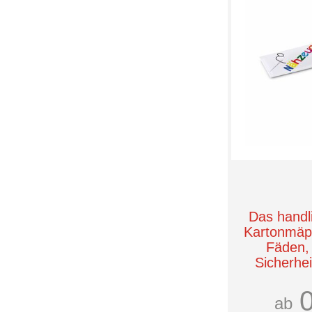
Das handl
Kartonmäpp
Fäden, 
Sicherhe
Nä
Röme
ab