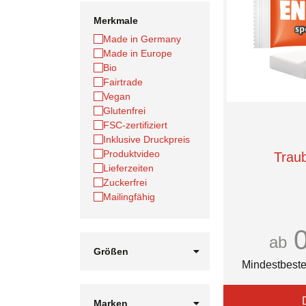
Merkmale
Made in Germany
Made in Europe
Bio
Fairtrade
Vegan
Glutenfrei
FSC-zertifiziert
Inklusive Druckpreis
Produktvideo
Trau
Lieferzeiten
Zuckerfrei
Mailingfähig
ab
Größen
Mindestbeste
1.000 m
1.500 m
100 x 100 cm
Marken