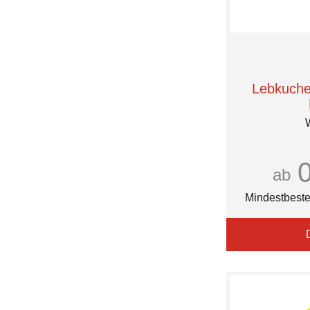
Haeberlein-Metzger
88
Hanuta
90
Haribo
92
Hellma
94
Hitschler
95
JOYTEX®
98
Lebkuch
Jelly Beans
100
Jimmys
102
Jo Chips
104
Just Cool
105
Kalfany
106
Katjes
ab
110
Klett
114
Klio-Eterna
Mindestbeste
115
Kneipp
116
Knoppers
120
KuchenMeister
125
Kuchenmeister
128
Kuhbonbon®
130
KÖNITZ
135
Kölln
140