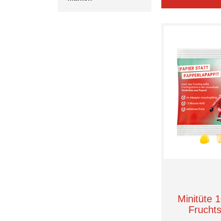
105 x 75 cm
3Bears
110 x 75 cm
Ahoj
15 x 23 cm
Aqtiwell®
23
BRUNNEN
230 cm
Bahlsen
24
Beauty Sweeties
25
Bio Zentrale
26
Brandt
27
Brunnen
28
Busemann
29
CG Workwear
30
CORNY
33 x 75 cm
CacaOh!
34
Cavendish & Harvey
34,5 x 26,5 cm
Celebrations®
36
Choco Company
38
Choviva
40
Chupa Chups
42
Minitüte 1
Confiserie
44
Corny
Frucht
46
DEXTRO ENERGY*