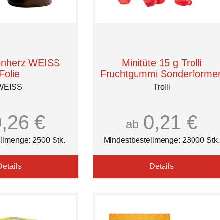
enherz WEISS
Minitüte 15 g Trolli
Folie
Fruchtgummi Sonderforme
WEISS
Trolli
0,26 €
0,21 €
ab
llmenge: 2500 Stk.
Mindestbestellmenge: 23000 Stk.
Details
Details