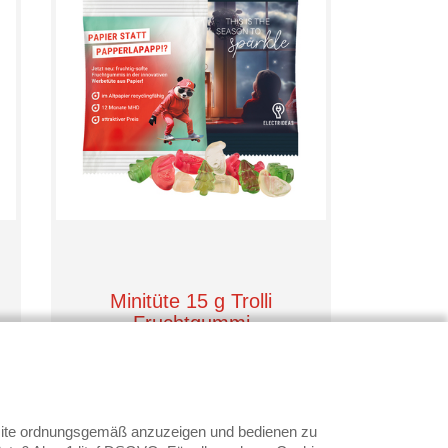
Minitüte 15 g Trolli
Fruchtgummi
Weihnachtsmischung
Trolli
0,25 €
ab
bsite ordnungsgemäß anzuzeigen und bedienen zu