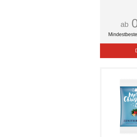
48
Daim
5.000 m
DelikatessenWinkel
50
Die Gute Schokolade
50 x 78 cm
ab
Dr. Oetker
52
EAT NATURAL
54
Mindestbeste
EUROSTYLE
56
Edel
58
FARE
60
FHB
62
Faber-Castell
64
Ferrero
65
Filinchen
66
Fisherman's Friend
68
Friedel
70
Frigeo
72
GEPA
75
Griesson
76
Gubor
80
HAKRO
84
HEPLA
85
HK
86