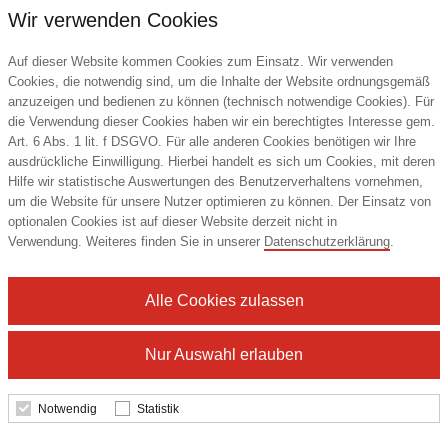
Wir verwenden Cookies
Auf dieser Website kommen Cookies zum Einsatz. Wir verwenden
Cookies, die notwendig sind, um die Inhalte der Website ordnungsgemäß
anzuzeigen und bedienen zu können (technisch notwendige Cookies). Für
die Verwendung dieser Cookies haben wir ein berechtigtes Interesse gem.
Art. 6 Abs. 1 lit. f DSGVO. Für alle anderen Cookies benötigen wir Ihre
ausdrückliche Einwilligung. Hierbei handelt es sich um Cookies, mit deren
Hilfe wir statistische Auswertungen des Benutzerverhaltens vornehmen,
um die Website für unsere Nutzer optimieren zu können. Der Einsatz von
optionalen Cookies ist auf dieser Website derzeit nicht in
Naschtasche Smileys
Verwendung. Weiteres finden Sie in unserer
Datenschutzerklärung
.
Alle Cookies zulassen
0,95 €
Nur Auswahl erlauben
ab
Mindestbestellmenge: 500 Stk.
Notwendig
Statistik
Details