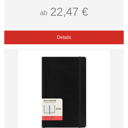
22,47 €
ab
Details