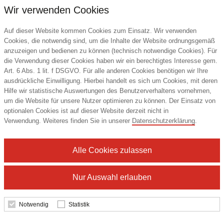
Wir verwenden Cookies
Auf dieser Website kommen Cookies zum Einsatz. Wir verwenden
Cookies, die notwendig sind, um die Inhalte der Website ordnungsgemäß
anzuzeigen und bedienen zu können (technisch notwendige Cookies). Für
die Verwendung dieser Cookies haben wir ein berechtigtes Interesse gem.
Art. 6 Abs. 1 lit. f DSGVO. Für alle anderen Cookies benötigen wir Ihre
ausdrückliche Einwilligung. Hierbei handelt es sich um Cookies, mit deren
Hilfe wir statistische Auswertungen des Benutzerverhaltens vornehmen,
um die Website für unsere Nutzer optimieren zu können. Der Einsatz von
Haftnotizblock Basic RECYCLING 50
optionalen Cookies ist auf dieser Website derzeit nicht in
Haftzettel, 72 × 72 mm
Verwendung. Weiteres finden Sie in unserer
Datenschutzerklärung
.
Alle Cookies zulassen
0,57 €
ab
Nur Auswahl erlauben
Mindestbestellmenge: 100 Stk.
Notwendig
Statistik
Details