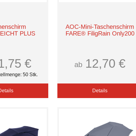
henschirm
AOC-Mini-Taschenschirm
EICHT PLUS
FARE® FiligRain Only200
1,75 €
12,70 €
ab
ellmenge: 50 Stk.
Details
Details