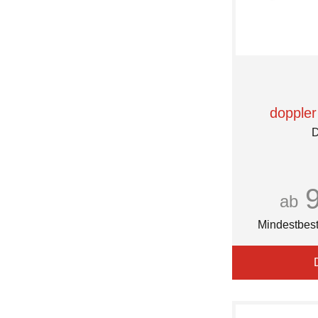
doppler
D
ab
Mindestbest