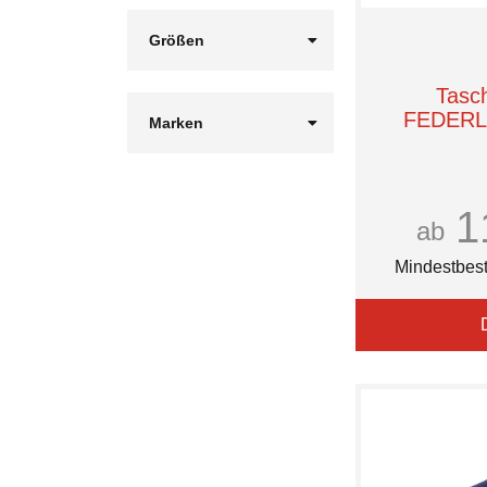
Größen
Ø approx. 88 cm
Ø ca. 85 cm
Tasc
Ø ca. 96 cm
FEDERL
Marken
Ø ca. 97 cm
Doppler
FARE
Knirps
1
L-merch
ab
PS Concepts
doppler
Mindestbest