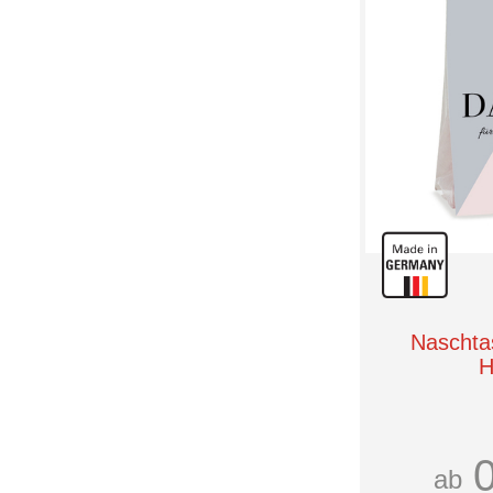
Naschta
H
ab