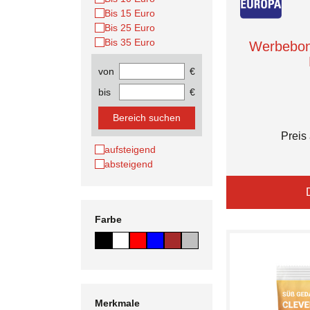
Bis 15 Euro
Bis 25 Euro
Bis 35 Euro
Werbebon
von
€
bis
€
Bereich suchen
Preis
aufsteigend
absteigend
Farbe
Merkmale