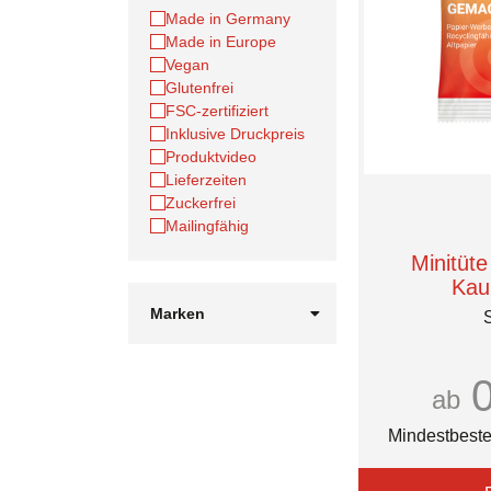
Made in Germany
Made in Europe
Vegan
Glutenfrei
FSC-zertifiziert
Inklusive Druckpreis
Produktvideo
Lieferzeiten
Zuckerfrei
Mailingfähig
Minitüte
Kau
Marken
S
Cavendish & Harvey
DEXTRO ENERGY*
Edel
ab
Eduard Edel
Fisherman's Friend
Mindestbeste
Hanse Bonbon
Hitschler