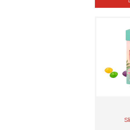
Jelly Beans
Kalfany
Kuhbonbon®
M&M's
Mentos
Milka
PEZ
Pulmoll
RICHARTZ®
Ritter Sport
Römer Präsente
Römer Wellness
Skittles
Storck
Sweetware
Upsters Energy
Vivil
Werther's Original
elasto Promotion for
Life
Sl
nimm 2